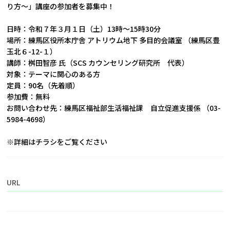
り方～」講座の参加者を募集中！

日時：令和７年３月１日（土）13時～15時30分

場所：練馬区役所本庁舎 アトリウム地下 多目的会議室 （練馬区豊
玉北６-12-１）

講師：桝田智彦 氏（SCS カウンセリング研究所　代表）

対象：テーマに関心のある方

定員：90名（先着順）

参加費：無料

お問い合わせ先：練馬区福祉部生活福祉課　自立促進支援係 （03-
5984-4698）

※詳細はチラシをご覧ください
URL