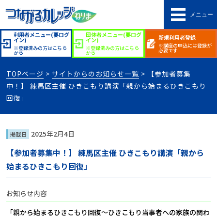
メニュー
利用者メニュー(要ログ
団体者メニュー(要ログ
新規利用者登録
イン)
イン)
※講座の申込には登録が
※登録済みの方はこちら
※登録済みの方はこちら
必要です
から
から
TOPページ
>
サイトからのお知らせ一覧
> 【参加者募集
中！】 練馬区主催 ひきこもり講演「親から始まるひきこもり
回復」
2025年2月4日
掲載日
【参加者募集中！】 練馬区主催 ひきこもり講演「親から
始まるひきこもり回復」
お知らせ内容
「親から始まるひきこもり回復～ひきこもり当事者への家族の関わ