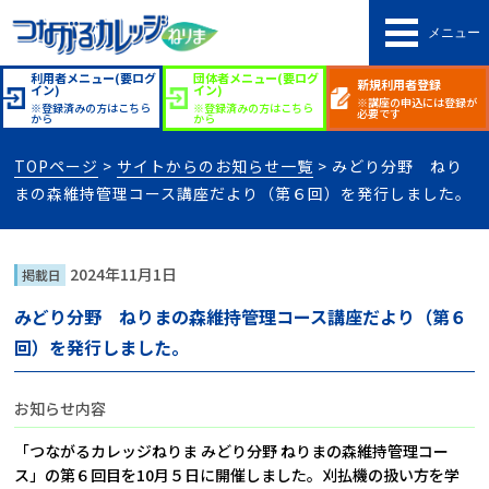
メニュー
利用者メニュー(要ログ
団体者メニュー(要ログ
新規利用者登録
イン)
イン)
※講座の申込には登録が
※登録済みの方はこちら
※登録済みの方はこちら
必要です
から
から
TOPページ
>
サイトからのお知らせ一覧
> みどり分野 ねり
まの森維持管理コース講座だより（第６回）を発行しました。
2024年11月1日
掲載日
みどり分野 ねりまの森維持管理コース講座だより（第６
回）を発行しました。
お知らせ内容
「つながるカレッジねりま みどり分野 ねりまの森維持管理コー
ス」の第６回目を10月５日に開催しました。刈払機の扱い方を学